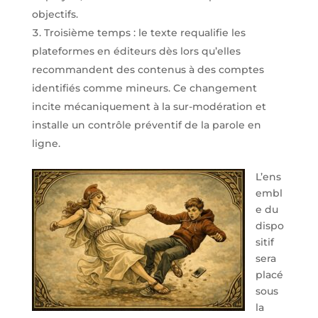
objectifs.
Troisième temps : le texte requalifie les
plateformes en éditeurs dès lors qu’elles
recommandent des contenus à des comptes
identifiés comme mineurs. Ce changement
incite mécaniquement à la sur-modération et
installe un contrôle préventif de la parole en
ligne.
L’ens
embl
e du
dispo
sitif
sera
placé
sous
la