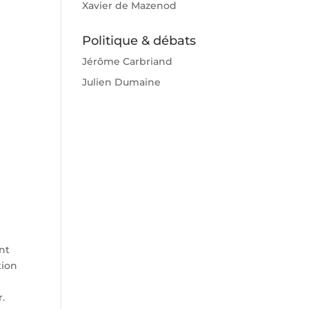
Xavier de Mazenod
Politique & débats
Jérôme Carbriand
Julien Dumaine
ont
tion
r.