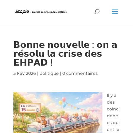
𝗕𝗼𝗻𝗻𝗲 𝗻𝗼𝘂𝘃𝗲𝗹𝗹𝗲 : 𝗼𝗻 𝗮
𝗿𝗲́𝘀𝗼𝗹𝘂 𝗹𝗮 𝗰𝗿𝗶𝘀𝗲 𝗱𝗲𝘀
𝗘𝗛𝗣𝗔𝗗 !
5 Fév 2026
|
politique
|
0 commentaires
Il y a
des
coïnci
denc
es qui
ont le